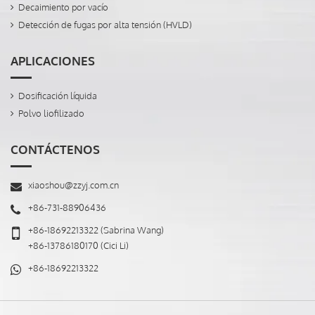
Decaimiento por vacío
Detección de fugas por alta tensión (HVLD)
APLICACIONES
Dosificación líquida
Polvo liofilizado
CONTÁCTENOS
xiaoshou@zzyj.com.cn
+86-731-88906436
+86-18692213322
(Sabrina Wang)
+86-13786180170
(Cici Li)
+86-18692213322