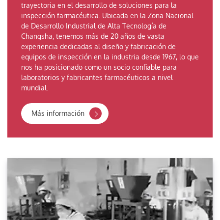
trayectoria en el desarrollo de soluciones para la
inspección farmacéutica. Ubicada en la Zona Nacional
de Desarrollo Industrial de Alta Tecnología de
Changsha, tenemos más de 20 años de vasta
experiencia dedicadas al diseño y fabricación de
equipos de inspección en la industria desde 1967, lo que
nos ha posicionado como un socio confiable para
laboratorios y fabricantes farmacéuticos a nivel
mundial.
Más información