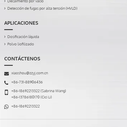
Decaimiento por vacío
Detección de fugas por alta tensión (HVLD)
APLICACIONES
Dosificación líquida
Polvo liofilizado
CONTÁCTENOS
xiaoshou@zzyj.com.cn
+86-731-88906436
+86-18692213322
(Sabrina Wang)
+86-13786180170
(Cici Li)
+86-18692213322