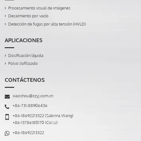
Procesamiento visual de imágenes
Decaimiento por vacío
Detección de fugas por alta tensión (HVLD)
APLICACIONES
Dosificación líquida
Polvo liofilizado
CONTÁCTENOS
xiaoshou@zzyj.com.cn
+86-731-88906436
+86-18692213322
(Sabrina Wang)
+86-13786180170
(Cici Li)
+86-18692213322