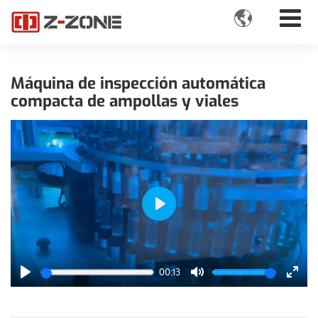

Máquina de inspección automática
compacta de ampollas y viales
Play
00:13
Play
Mute
Enter
fulls