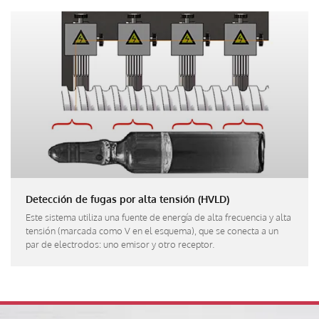
Detección de fugas por alta tensión (HVLD)
Este sistema utiliza una fuente de energía de alta frecuencia y alta
tensión (marcada como V en el esquema), que se conecta a un
par de electrodos: uno emisor y otro receptor.