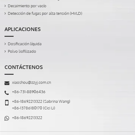
Decaimiento por vacío
Detección de fugas por alta tensión (HVLD)
APLICACIONES
Dosificación líquida
Polvo liofilizado
CONTÁCTENOS
xiaoshou@zzyj.com.cn
+86-731-88906436
+86-18692213322
(Sabrina Wang)
+86-13786180170
(Cici Li)
+86-18692213322