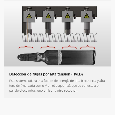
Detección de fugas por alta tensión (HVLD)
Este sistema utiliza una fuente de energía de alta frecuencia y alta
tensión (marcada como V en el esquema), que se conecta a un
par de electrodos: uno emisor y otro receptor.